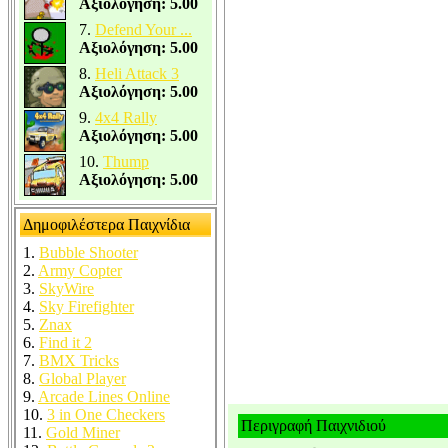
Αξιολόγηση: 5.00
7.
Defend Your ...
Αξιολόγηση: 5.00
8.
Heli Attack 3
Αξιολόγηση: 5.00
9.
4x4 Rally
Αξιολόγηση: 5.00
10.
Thump
Αξιολόγηση: 5.00
Δημοφιλέστερα Παιχνίδια
1.
Bubble Shooter
2.
Army Copter
3.
SkyWire
4.
Sky Firefighter
5.
Znax
6.
Find it 2
7.
BMX Tricks
8.
Global Player
9.
Arcade Lines Online
10.
3 in One Checkers
Περιγραφή Παιχνιδιού
11.
Gold Miner