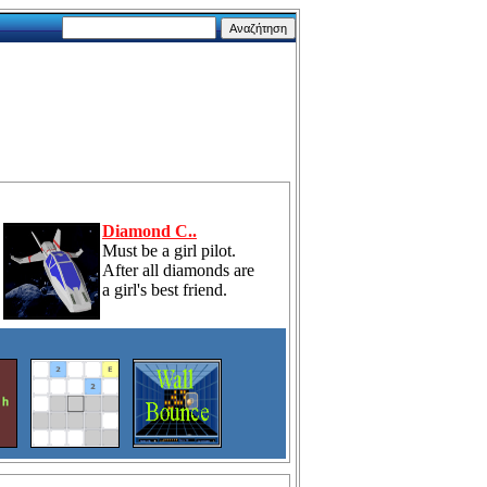
Diamond C..
Must be a girl pilot.
After all diamonds are
a girl's best friend.