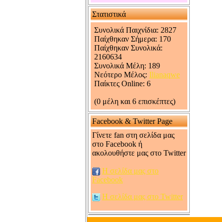
Στατιστικά
Συνολικά Παιχνίδια: 2827
Παίχθηκαν Σήμερα: 170
Παίχθηκαν Συνολικά:
2160634
Συνολικά Μέλη: 189
Νεότερο Μέλος:
Ilianaqwe
Παίκτες Online: 6
(0 μέλη και 6 επισκέπτες)
Facebook & Twitter Page
Γίνετε fan στη σελίδα μας
στο Facebook ή
ακολουθήστε μας στο Twitter
Η σελίδα μας στο
Facebook
Η σελίδα μας στο Twitter