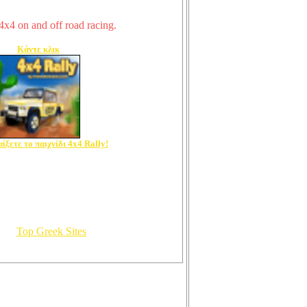
x4 on and off road racing.
Κάντε κλικ
αίξετε το παιχνίδι
4x4 Rally
!
Top Greek Sites