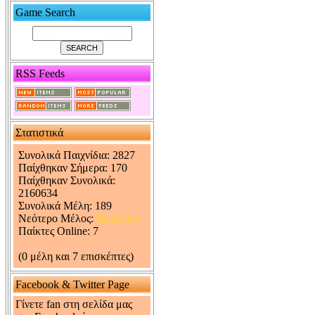
Game Search
RSS Feeds
Στατιστικά
Συνολικά Παιχνίδια: 2827
Παίχθηκαν Σήμερα: 170
Παίχθηκαν Συνολικά:
2160634
Συνολικά Μέλη: 189
Νεότερο Μέλος:
Ilianaqwe
Παίκτες Online: 7
(0 μέλη και 7 επισκέπτες)
Facebook & Twitter Page
Γίνετε fan στη σελίδα μας