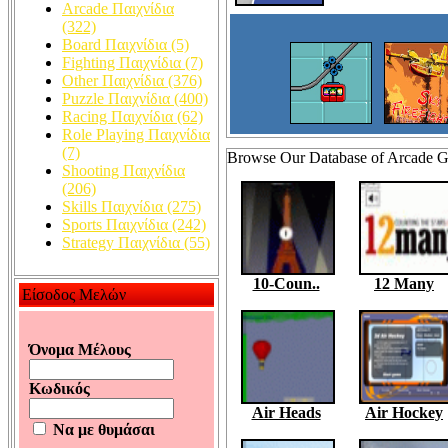
Arcade Παιχνίδια
(322)
Board Παιχνίδια (5)
Fighting Παιχνίδια (7)
Other Παιχνίδια (376)
Puzzle Παιχνίδια (400)
Racing Παιχνίδια (62)
Role Playing Παιχνίδια
(7)
Browse Our Database of Arcade 
Shooting Παιχνίδια
(206)
Skills Παιχνίδια (275)
Sports Παιχνίδια (242)
Strategy Παιχνίδια (55)
10-Coun..
12 Many
Είσοδος Μελών
Όνομα Μέλους
Κωδικός
Air Heads
Air Hockey
Να με θυμάσαι