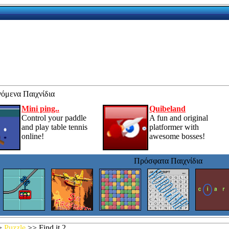
όμενα Παιχνίδια
Mini ping..
Quibeland
Control your paddle
A fun and original
and play table tennis
platformer with
online!
awesome bosses!
Πρόσφατα Παιχνίδια
>
Puzzle
>> Find it 2