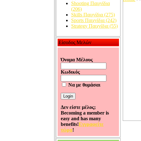
Shooting Παιχνίδια
(206)
Skills Παιχνίδια (275)
Sports Παιχνίδια (242)
Strategy Παιχνίδια (55)
Είσοδος Μελών
Όνομα Μέλους
Κωδικός
Να με θυμάσαι
Δεν είστε μέλος;
Becoming a member is
easy and has many
benefits!
Εγγραφείτε
τώρα
!