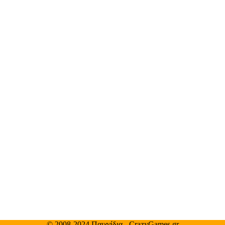
© 2008-2024 Παιχνίδια - CrazyGames.gr