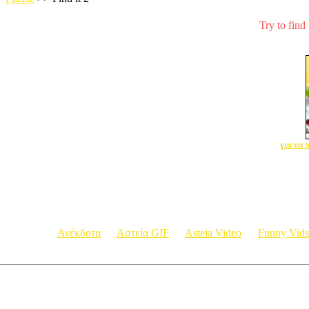
Try to find
για να 
Ανέκδοτα
Αστεία GIF
Asteia Video
Funny Vids