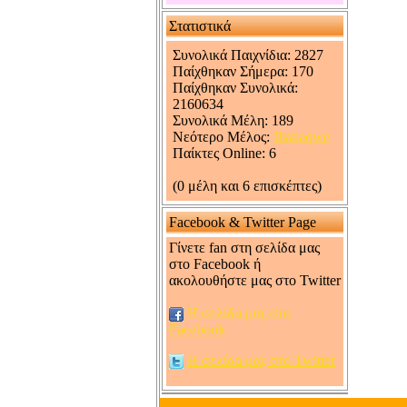
Στατιστικά
Συνολικά Παιχνίδια: 2827
Παίχθηκαν Σήμερα: 170
Παίχθηκαν Συνολικά:
2160634
Συνολικά Μέλη: 189
Νεότερο Μέλος:
Ilianaqwe
Παίκτες Online: 6
(0 μέλη και 6 επισκέπτες)
Facebook & Twitter Page
Γίνετε fan στη σελίδα μας
στο Facebook ή
ακολουθήστε μας στο Twitter
Η σελίδα μας στο
Facebook
Η σελίδα μας στο Twitter