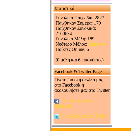
Στατιστικά
Συνολικά Παιχνίδια: 2827
Παίχθηκαν Σήμερα: 170
Παίχθηκαν Συνολικά:
2160634
Συνολικά Μέλη: 189
Νεότερο Μέλος:
Ilianaqwe
Παίκτες Online: 6
(0 μέλη και 6 επισκέπτες)
Facebook & Twitter Page
Γίνετε fan στη σελίδα μας
στο Facebook ή
ακολουθήστε μας στο Twitter
Η σελίδα μας στο
Facebook
Η σελίδα μας στο Twitter