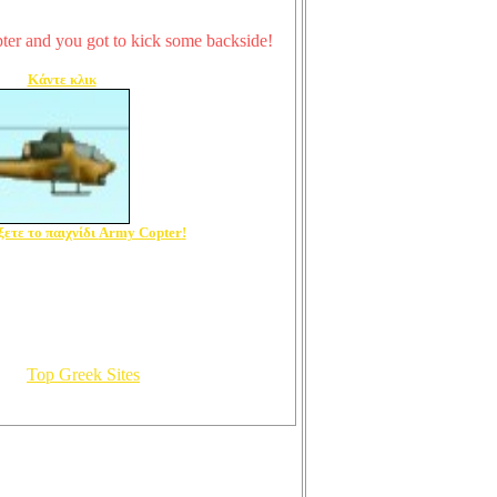
er and you got to kick some backside!
Κάντε κλικ
ξετε το παιχνίδι
Army Copter
!
Top Greek Sites