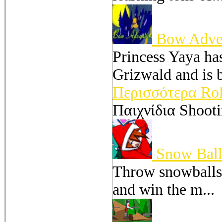
Bow Adve
Princess Yaya ha
Grizwald and is b
Περισσότερα Role
Παιχνίδια Shoot
Snow Ball
Throw snowballs 
and win the m...