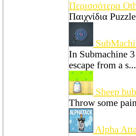
Περισσότερα Othe
Παιχνίδια Puzzle
SubMachi
In Submachine 3 
escape from a s...
Sheep bub
Throw some paint
Alpha Att