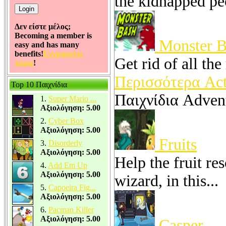
the kidnapped peo
Δεν είστε μέλος;
Becoming a member is
Monster B
easy and has many
benefits!
Εγγραφείτε
Get rid of all th
τώρα
!
Περισσότερα Acti
Top 10 Παιχνίδια
Παιχνίδια Adven
1.
Super Mario ...
Αξιολόγηση: 5.00
2.
Cyber Box
Αξιολόγηση: 5.00
Fruits
3.
Disorderly
Αξιολόγηση: 5.00
Help the fruit re
4.
Add Em Up
Αξιολόγηση: 5.00
wizard, in this...
5.
Capoeira Fig...
Αξιολόγηση: 5.00
6.
Pacman Killer
Αξιολόγηση: 5.00
Casper