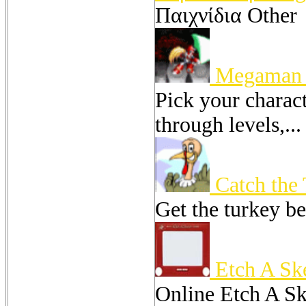
Παιχνίδια Other
Megaman 
Pick your charac
through levels,...
Catch the 
Get the turkey bef
Etch A Sk
Online Etch A Sk