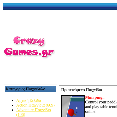
Κατηγορίες Παιχνιδιών
Προτεινόμενα Παιχνίδια
Mini ping..
Αρχική Σελίδα
Control your paddl
Action Παιχνίδια (669)
and play table tenn
Adventure Παιχνίδια
online!
(196)