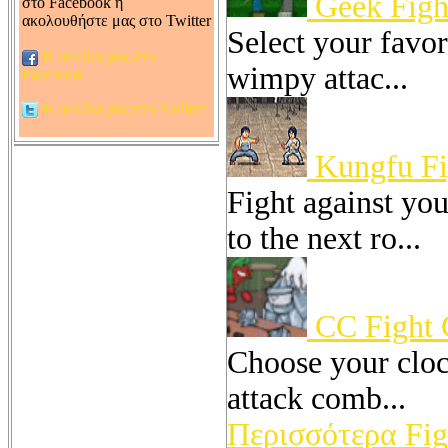
Geek Figh
στο Facebook ή
ακολουθήστε μας στο Twitter
Select your favor
Η σελίδα μας στο
wimpy attac...
Facebook
Η σελίδα μας στο Twitter
Kungfu Fi
Fight against yo
to the next ro...
CC Fight 
Choose your clock
attack comb...
Περισσότερα Figh