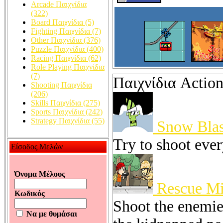
Arcade Παιχνίδια
(322)
Board Παιχνίδια (5)
Fighting Παιχνίδια (7)
Other Παιχνίδια (376)
Puzzle Παιχνίδια (400)
Racing Παιχνίδια (62)
Role Playing Παιχνίδια
(7)
Παιχνίδια Actio
Shooting Παιχνίδια
(206)
Skills Παιχνίδια (275)
Sports Παιχνίδια (242)
Strategy Παιχνίδια (55)
Snow Blas
Try to shoot ever
Είσοδος Μελών
Όνομα Μέλους
Rescue Mi
Κωδικός
Shoot the enemi
Να με θυμάσαι